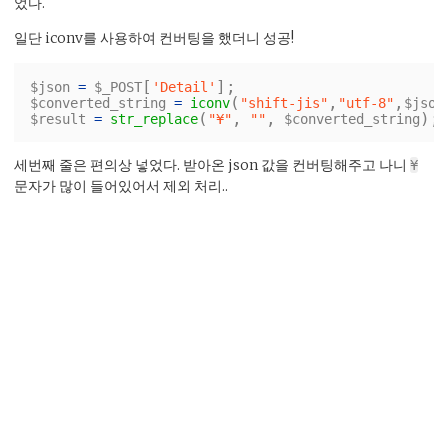
었다.
일단 iconv를 사용하여 컨버팅을 했더니 성공!
[
];
$json
=
$_POST
'Detail'
(
,
,
$converted_string
=
iconv
"shift-jis"
"utf-8"
$json
(
,
,
);
$result
=
str_replace
"¥"
""
$converted_string
세번째 줄은 편의상 넣었다. 받아온 json 값을 컨버팅해주고 나니
¥
문자가 많이 들어있어서 제외 처리..