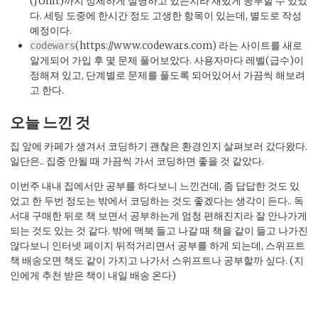
(JUnit)까지 상세하게 설명하고 있는지라 재밌게 공부할 수 있었
다. 세팅 도중에 한시간 정도 고생한 항목이 있는데, 별도로 작성
예정이다.
(https://www.codewars.com) 라는 사이트를 새로
codewars
알게되어 가입 후 몇 문제 풀어보았다. 사용자마다 레벨(급수)이
정해져 있고, 단계별로 문제를 풀도록 되어있어서 가끔씩 해보려
고 한다.
오늘 느낀 것
집 앞에 카페가 생겨서 코딩하기 괜찮은 환경인지 살펴보러 갔다왔다.
일단은.. 집중 안될 때 가끔씩 가서 코딩하면 좋을 것 같았다.
이번주 내내 집에서만 공부를 하다보니 느낀건데, 좀 답답한 것도 있
었고 한 두번 정도는 밖에서 코딩하는 것도 좋겠다는 생각이 든다.. 독
서대 구매한 뒤로 책 보면서 공부하는게 엄청 편해진지라 잘 안나가게
되는 것도 있는 것 같다. 밖에 맥북 들고 나갈 때 책을 같이 들고 나가진
않다보니 인터넷 페이지 뒤적거리면서 공부를 하게 되는데, 스위프트
책 배송오면 책도 같이 가지고 나가서 스위프트나 공부할까 싶다. (지
인에게 추천 받은 책이 내일 배송 온다)