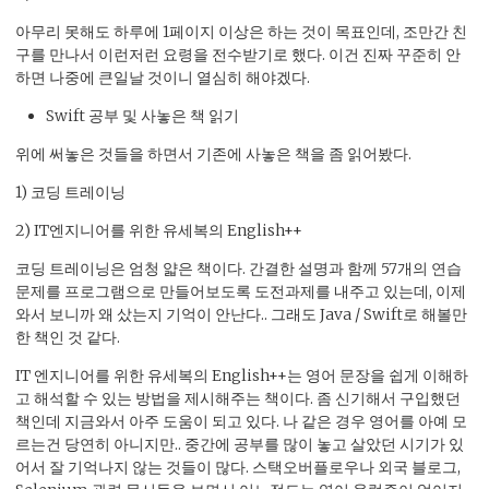
아무리 못해도 하루에 1페이지 이상은 하는 것이 목표인데, 조만간 친
구를 만나서 이런저런 요령을 전수받기로 했다. 이건 진짜 꾸준히 안
하면 나중에 큰일날 것이니 열심히 해야겠다.
Swift 공부 및 사놓은 책 읽기
위에 써놓은 것들을 하면서 기존에 사놓은 책을 좀 읽어봤다.
1) 코딩 트레이닝
2) IT엔지니어를 위한 유세복의 English++
코딩 트레이닝은 엄청 얇은 책이다. 간결한 설명과 함께 57개의 연습
문제를 프로그램으로 만들어보도록 도전과제를 내주고 있는데, 이제
와서 보니까 왜 샀는지 기억이 안난다.. 그래도 Java / Swift로 해볼만
한 책인 것 같다.
IT 엔지니어를 위한 유세복의 English++는 영어 문장을 쉽게 이해하
고 해석할 수 있는 방법을 제시해주는 책이다. 좀 신기해서 구입했던
책인데 지금와서 아주 도움이 되고 있다. 나 같은 경우 영어를 아예 모
르는건 당연히 아니지만.. 중간에 공부를 많이 놓고 살았던 시기가 있
어서 잘 기억나지 않는 것들이 많다. 스택오버플로우나 외국 블로그,