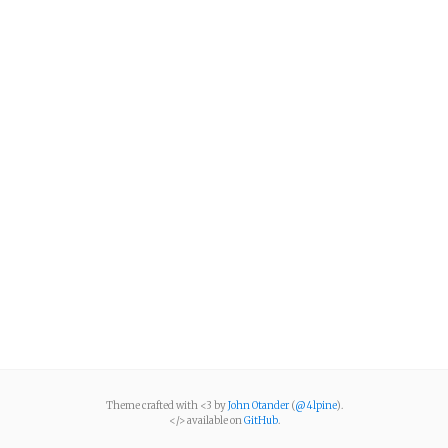
Theme crafted with <3 by
John Otander
(
@4lpine
).
</> available on
GitHub
.