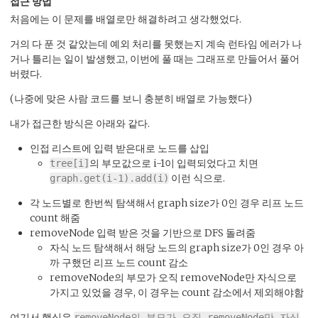
접근 방법
처음에는 이 문제를 배열로만 해결하려고 생각했었다.
거의 다 푼 것 같았는데 예외 처리를 못했는지 계속 런타임 에러가 나
거나 틀리는 일이 발생했고, 이번에 풀 때는 그래프로 만들어서 풀어
버렸다.
(나중에 맞은 사람 코드를 보니 충분히 배열로 가능했다)
내가 접근한 방식은 아래와 같다.
인접 리스트에 입력 받은대로 노드를 삽입
의 부모값으로 i-1이 입력되었다고 치면
tree[i]
이런 식으로.
graph.get(i-1).add(i)
각 노드별로 한번씩 탐색해서 graph size가 0인 경우 리프 노드
count 해줌
removeNode 입력 받은 것을 기반으로 DFS 돌려줌
자식 노드 탐색해서 해당 노드의 graph size가 0인 경우 아
까 구했던 리프 노드 count 감소
removeNode의 부모가 오직 removeNode만 자식으로
가지고 있었을 경우, 이 경우는 count 감소에서 제외해야함
여기서 핵심은
removeNode의 부모가 오직 removeNode만 자식