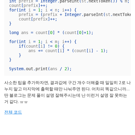
int
prefix
=
Integer
.
parseInt
(
st
.
nextToken
())
%
m
;
count
[
prefix
]++;
for
(
int
i
=
1
;
i
<
n
;
i
++)
{
prefix
=
(
prefix
+
Integer
.
parseInt
(
st
.
nextToken
count
[
prefix
]++;
}
long
ans
=
count
[
0
]
*
(
count
[
0
]+
1
);
for
(
int
i
=
1
;
i
<
m
;
i
++)
{
if
(
count
[
i
]
!=
0
)
{
ans
+=
count
[
i
]
*
(
count
[
i
]
-
1
);
}
}
System
.
out
.
print
(
ans
/
2
);
사소한 팁을 추가하자면, 결과값에 구간 개수 더해줄 때 일일히 2로 나
누지 말고 마지막에 출력할 때만 나눠주면 된다. 어차피 똑같으니까…
딴 블로그는 문제 풀이 설명 잘해주시는데 난 이런거 설명 잘 못하는
거 같다. ㅠㅠ
전체 코드