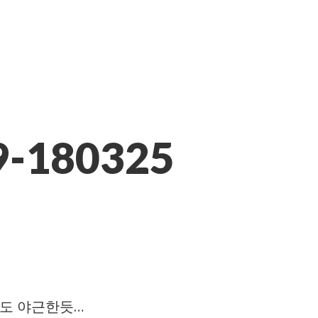
9-180325
정도 야근한듯…