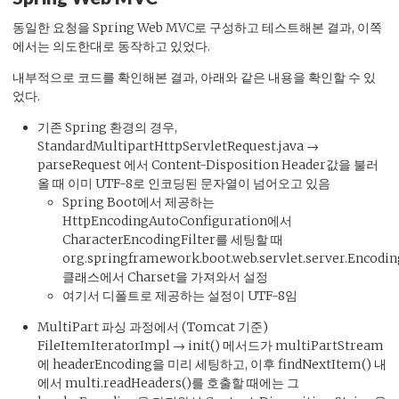
동일한 요청을 Spring Web MVC로 구성하고 테스트해본 결과, 이쪽
에서는 의도한대로 동작하고 있었다.
내부적으로 코드를 확인해본 결과, 아래와 같은 내용을 확인할 수 있
었다.
기존 Spring 환경의 경우,
StandardMultipartHttpServletRequest.java →
parseRequest 에서 Content-Disposition Header값을 불러
올 때 이미 UTF-8로 인코딩된 문자열이 넘어오고 있음
Spring Boot에서 제공하는
HttpEncodingAutoConfiguration에서
CharacterEncodingFilter를 세팅할 때
org.springframework.boot.web.servlet.server.Encodin
클래스에서 Charset을 가져와서 설정
여기서 디폴트로 제공하는 설정이 UTF-8임
MultiPart 파싱 과정에서 (Tomcat 기준)
FileItemIteratorImpl → init() 메서드가 multiPartStream
에 headerEncoding을 미리 세팅하고, 이후 findNextItem() 내
에서 multi.readHeaders()를 호출할 때에는 그