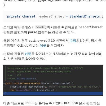
web/src/main/java/org/springframework/http/codec/multipar
)
private
Charset
headersCharset
=
StandardCharsets
.
UT
그리고 해당 클래스의
메서드를 확인해보면 headerCharset
read()
필드를 포함하여 parse 호출하는 것을 볼 수 있다.
해당 이슈의 경우 spring-web 5.3.6 버전에서
수정
되었는데, 당시 등
록되었던 Github 이슈는
이곳
을 참고하자.
수정이 진행된
커밋
을 확인해보면, 5.3.6이라는 버전 주석과 함께 아래
와 같은 설명을 확인할 수 있다.
대충 디폴트로 UTF-8을 쓴다는 얘기인데, RFC 7578 문서 링크가 들