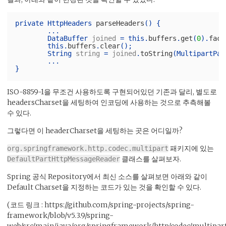
private
HttpHeaders
parseHeaders
()
{
...
DataBuffer
joined
=
this
.
buffers
.
get
(
0
).
fact
this
.
buffers
.
clear
();
String
string
=
joined
.
toString
(
MultipartPar
...
}
ISO-8859-1을 무조건 사용하도록 구현되어있던 기존과 달리, 별도로
headersCharset을 세팅하여 인코딩에 사용하는 것으로 추측해볼
수 있다.
그렇다면 이 headerCharset을 세팅하는 곳은 어디일까?
패키지에 있는
org.springframework.http.codec.multipart
클래스를 살펴보자.
DefaultPartHttpMessageReader
Spring 공식 Repository에서 최신 소스를 살펴보면 아래와 같이
Default Charset을 지정하는 코드가 있는 것을 확인할 수 있다.
(코드 링크 : https://github.com/spring-projects/spring-
framework/blob/v5.3.9/spring-