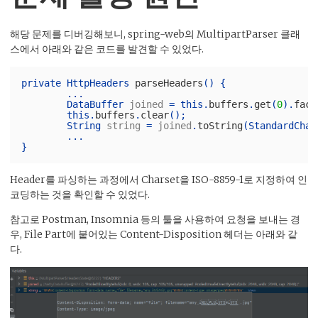
해당 문제를 디버깅해보니, spring-web의 MultipartParser 클래
스에서 아래와 같은 코드를 발견할 수 있었다.
private
HttpHeaders
parseHeaders
()
{
...
DataBuffer
joined
=
this
.
buffers
.
get
(
0
).
fact
this
.
buffers
.
clear
();
String
string
=
joined
.
toString
(
StandardChar
...
}
Header를 파싱하는 과정에서 Charset을 ISO-8859-1로 지정하여 인
코딩하는 것을 확인할 수 있었다.
참고로 Postman, Insomnia 등의 툴을 사용하여 요청을 보내는 경
우, File Part에 붙어있는 Content-Disposition 헤더는 아래와 같
다.