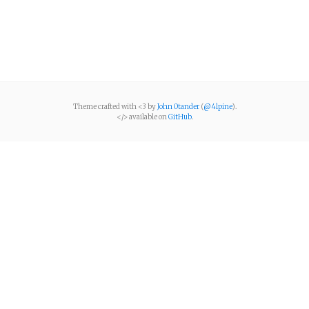
Theme crafted with <3 by
John Otander
(
@4lpine
).
</> available on
GitHub
.