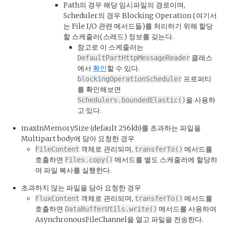
Path의 경우 해당 임시파일의 경로이며,
Scheduler의 경우 Blocking Operation (여기서
는 File I/O 관련 메서드들)를 처리하기 위해 할당
할 스케줄러(스레드) 정보를 갖는다.
참고로 이 스케줄러는
클래스
DefaultPartHttpMessageReader
에서
확인
할 수 있다.
프로퍼티
blockingOperationScheduler
를 확인해보면
을 사용하
Schedulers.boundedElastic()
고 있다.
maxInMemorySize (default 256kb)를 초과하는 파일을
Multipart body에 담아 요청한 경우
객체로 관리되며,
메서드를
FileContent
transferTo()
호출하면
메서드를 별도 스케줄러에 할당하
Files.copy()
여 파일 복사를 실행한다.
초과하지 않는 파일을 담아 요청한 경우
객체로 관리되며,
메서드를
FluxContent
transferTo()
호출하면
메서드를 사용하여
DataBufferUtils.write()
AsynchronousFileChannel을 열고 파일을 전송한다.