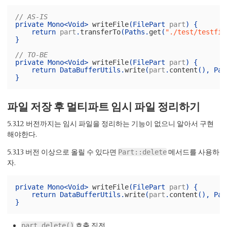
// AS-IS
private
Mono
<
Void
>
writeFile
(
FilePart
part
)
{
return
part
.
transferTo
(
Paths
.
get
(
"./test/testfil
}
// TO-BE
private
Mono
<
Void
>
writeFile
(
FilePart
part
)
{
return
DataBufferUtils
.
write
(
part
.
content
(),
Pat
}
파일 저장 후 멀티파트 임시 파일 정리하기
5.3.12 버전까지는 임시 파일을 정리하는 기능이 없으니 알아서 구현
해야한다.
5.3.13 버전 이상으로 올릴 수 있다면
메서드를 사용하
Part::delete
자.
private
Mono
<
Void
>
writeFile
(
FilePart
part
)
{
return
DataBufferUtils
.
write
(
part
.
content
(),
Pat
}
호출 직전
part.delete()