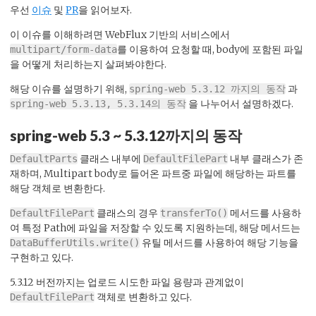
우선
이슈
및
PR
을 읽어보자.
이 이슈를 이해하려면 WebFlux 기반의 서비스에서
를 이용하여 요청할 때, body에 포함된 파일
multipart/form-data
을 어떻게 처리하는지 살펴봐야한다.
해당 이슈를 설명하기 위해,
과
spring-web 5.3.12 까지의 동작
을 나누어서 설명하겠다.
spring-web 5.3.13, 5.3.14의 동작
spring-web 5.3 ~ 5.3.12까지의 동작
클래스 내부에
내부 클래스가 존
DefaultParts
DefaultFilePart
재하며, Multipart body로 들어온 파트중 파일에 해당하는 파트를
해당 객체로 변환한다.
클래스의 경우
메서드를 사용하
DefaultFilePart
transferTo()
여 특정 Path에 파일을 저장할 수 있도록 지원하는데, 해당 메서드는
유틸 메서드를 사용하여 해당 기능을
DataBufferUtils.write()
구현하고 있다.
5.3.12 버전까지는 업로드 시도한 파일 용량과 관계없이
객체로 변환하고 있다.
DefaultFilePart