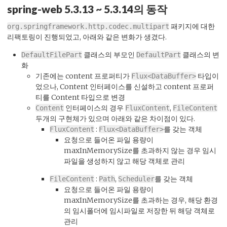
spring-web 5.3.13 ~ 5.3.14의 동작
패키지에 대한
org.springframework.http.codec.multipart
리팩토링이 진행되었고, 아래와 같은 변화가 생겼다.
클래스의 부모인
클래스의 변
DefaultFilePart
DefaultPart
화
기존에는 content 프로퍼티가
타입이
Flux<DataBuffer>
었으나, Content 인터페이스를 신설하고 content 프로퍼
티를 Content 타입으로 변경
인터페이스의 경우
,
Content
FluxContent
FileContent
두개의 구현체가 있으며 아래와 같은 차이점이 있다.
:
를 갖는 객체
FluxContent
Flux<DataBuffer>
요청으로 들어온 파일 용량이
maxInMemorySize를 초과하지 않는 경우 임시
파일을 생성하지 않고 해당 객체로 관리
:
,
를 갖는 객체
FileContent
Path
Scheduler
요청으로 들어온 파일 용량이
maxInMemorySize를 초과하는 경우, 해당 환경
의 임시폴더에 임시파일로 저장한 뒤 해당 객체로
관리