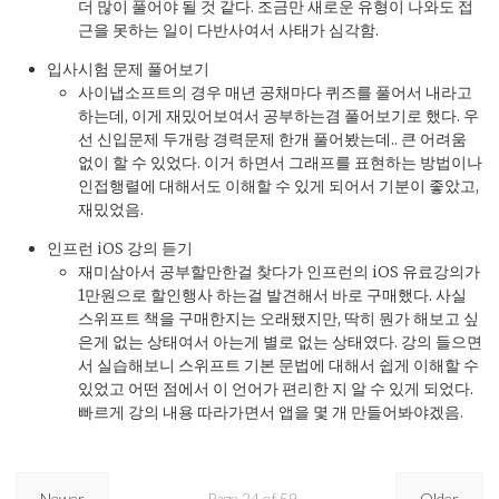
더 많이 풀어야 될 것 같다. 조금만 새로운 유형이 나와도 접
근을 못하는 일이 다반사여서 사태가 심각함.
입사시험 문제 풀어보기
사이냅소프트의 경우 매년 공채마다 퀴즈를 풀어서 내라고
하는데, 이게 재밌어보여서 공부하는겸 풀어보기로 했다. 우
선 신입문제 두개랑 경력문제 한개 풀어봤는데.. 큰 어려움
없이 할 수 있었다. 이거 하면서 그래프를 표현하는 방법이나
인접행렬에 대해서도 이해할 수 있게 되어서 기분이 좋았고,
재밌었음.
인프런 iOS 강의 듣기
재미삼아서 공부할만한걸 찾다가 인프런의 iOS 유료강의가
1만원으로 할인행사 하는걸 발견해서 바로 구매했다. 사실
스위프트 책을 구매한지는 오래됐지만, 딱히 뭔가 해보고 싶
은게 없는 상태여서 아는게 별로 없는 상태였다. 강의 들으면
서 실습해보니 스위프트 기본 문법에 대해서 쉽게 이해할 수
있었고 어떤 점에서 이 언어가 편리한 지 알 수 있게 되었다.
빠르게 강의 내용 따라가면서 앱을 몇 개 만들어봐야겠음.
Newer
Page 24 of 59
Older